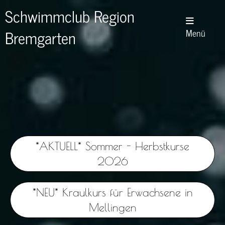
Schwimmclub Region
Bremgarten
Menü
*AKTUELL* Sommer - Herbstkurse
2026
*NEU* Kraulkurs für Erwachsene in
Mellingen