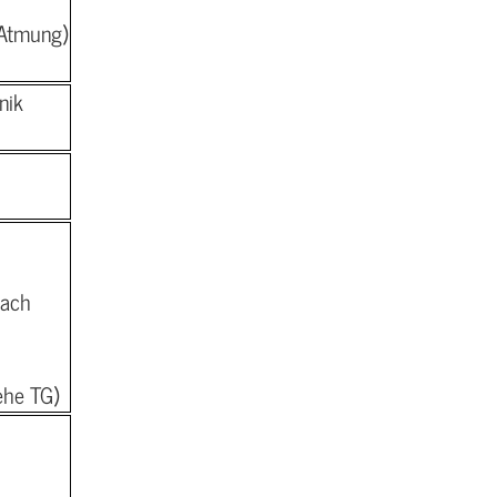
 Atmung)
nik
nach
ehe TG)