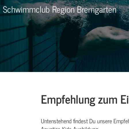
Schwimmclub Region Bremgarten
Empfehlung zum Ein
Untenstehend findest Du unsere Empfehl
Aquatics Kids Ausbildung.