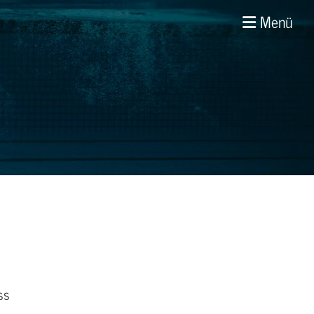
Menü
ss